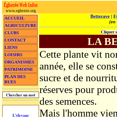
www.eghezee.org
Betterave
|
F
ACCUEIL
(en
AGRICULTURE
Cliquer s
CLUBS
LA B
CONTACT
LIENS
Cette plante vit n
LOISIRS
ORGANISMES
année, elle se cons
PATRIMOINE
sucre et de nourrit
PLAN DES
RUES
réserves pour produ
Chercher un mot
des semences.
Mais l'homme vient
L'élevage