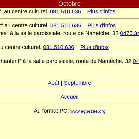
Octobre
'. au centre culturel.
081.510.636
Plus d'infos
' au centre culturel.
081.510.636
Plus d'infos
res'' à la salle paroissiale, route de Namêche, 32
0475.3
au centre culturel.
081.510.636
Plus d'infos
chantent'' à la salle paroissiale, route de Namêche, 32
04
Août
|
Septembre
Accueil
Au format PC:
www.eghezee.org