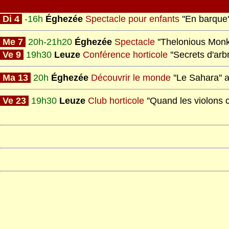
Di 4
-16h
Éghezée
Spectacle pour enfants
''En barque'
Me 7
20h-21h20
Éghezée
Spectacle
''Thelonious Monk'
Ve 9
19h30
Leuze
Conférence horticole
''Secrets d'arb
Ma 13
20h
Éghezée
Découvrir le monde
''Le Sahara'' 
Ve 23
19h30
Leuze
Club horticole
''Quand les violons 